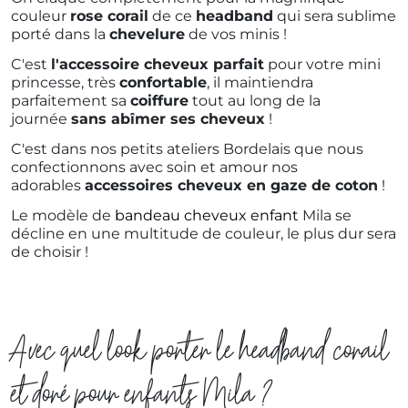
couleur
rose corail
de ce
headband
qui sera sublime
porté dans la
chevelure
de vos minis !
C'est
l'accessoire cheveux parfait
pour votre mini
princesse, très
confortable
, il maintiendra
parfaitement sa
coiffure
tout au long de la
journée
sans abîmer ses cheveux
!
C'est dans nos petits ateliers Bordelais que nous
confectionnons avec soin et amour nos
adorables
accessoires cheveux en gaze de coton
!
Le modèle de
bandeau cheveux enfant
Mila se
décline en une multitude de couleur, le plus dur sera
de choisir !
Avec quel look porter le headband corail
et doré pour enfants Mila ?