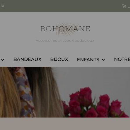
UX
ès 25,00€ d'achats à domicile
❤️
Accessoires cheveux audacieux
BANDEAUX
BIJOUX
NOTRE
ENFANTS