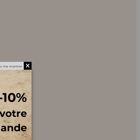
us me montrer
-10%
 votre
mande