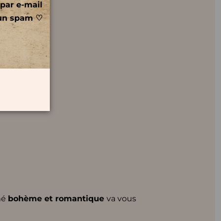
par e-mail
un spam ♡
mé
bohème et romantique
va vous