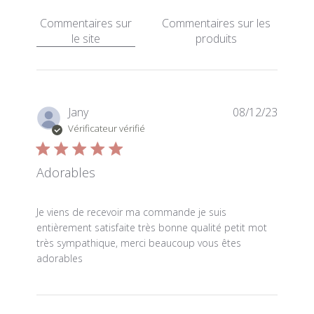
Commentaires sur
Commentaires sur les
le site
produits
Jany
08/12/23
Vérificateur vérifié
Adorables
read more about review content Je viens de recevoir
Je viens de recevoir ma commande je suis
entièrement satisfaite très bonne qualité petit mot
très sympathique, merci beaucoup vous êtes
adorables