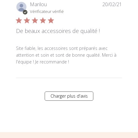
Marilou
20/02/21
Vérificateur vérifié
De beaux accessoires de qualité !
read more about review content Site fiable, les accesso
Site fiable, les accessoires sont préparés avec
attention et soin et sont de bonne qualité. Merci à
l'équipe ! Je recommande !
Charger plus d'avis