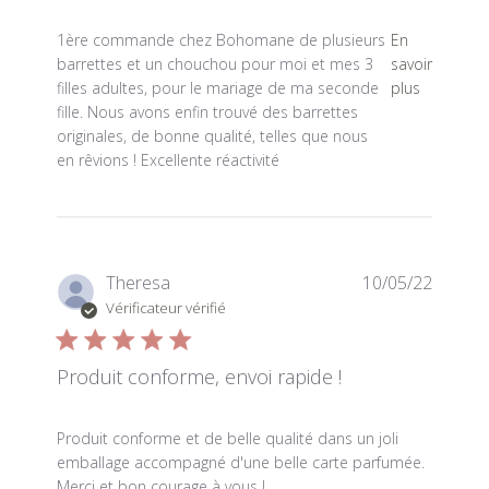
read more about review content 1ère commande che
1ère commande chez Bohomane de plusieurs
En
barrettes et un chouchou pour moi et mes 3
savoir
filles adultes, pour le mariage de ma seconde
plus
fille. Nous avons enfin trouvé des barrettes
originales, de bonne qualité, telles que nous
en rêvions ! Excellente réactivité
Theresa
10/05/22
Vérificateur vérifié
Produit conforme, envoi rapide !
read more about review content Produit conforme et de 
Produit conforme et de belle qualité dans un joli
emballage accompagné d'une belle carte parfumée.
Merci et bon courage à vous !