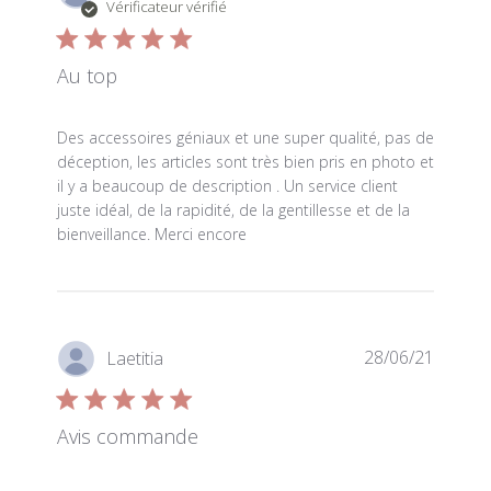
Vérificateur vérifié
Au top
read more about review content Des accessoires génia
Des accessoires géniaux et une super qualité, pas de
déception, les articles sont très bien pris en photo et
il y a beaucoup de description . Un service client
juste idéal, de la rapidité, de la gentillesse et de la
bienveillance. Merci encore
28/06/21
Laetitia
Avis commande