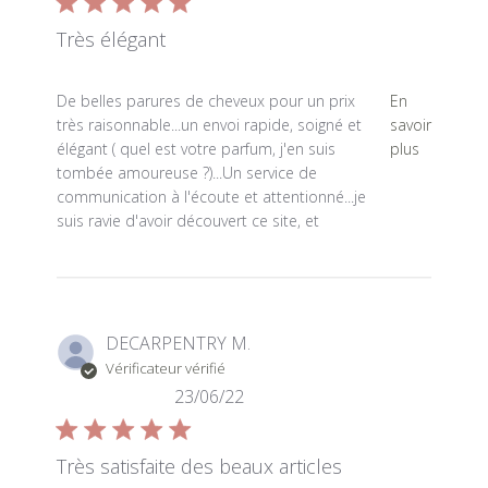
Très élégant
read more about review content De belles parures de 
De belles parures de cheveux pour un prix
En
très raisonnable...un envoi rapide, soigné et
savoir
élégant ( quel est votre parfum, j'en suis
plus
tombée amoureuse ?)...Un service de
communication à l'écoute et attentionné...je
suis ravie d'avoir découvert ce site, et
DECARPENTRY M.
Vérificateur vérifié
23/06/22
Très satisfaite des beaux articles