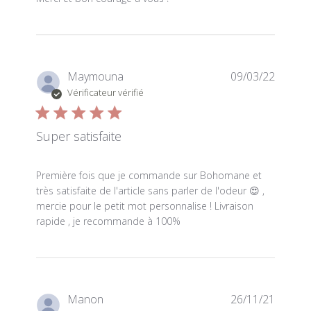
Maymouna
09/03/22
Vérificateur vérifié
Super satisfaite
read more about review content Première fois que je 
Première fois que je commande sur Bohomane et
très satisfaite de l'article sans parler de l'odeur 😍 ,
mercie pour le petit mot personnalise ! Livraison
rapide , je recommande à 100%
Manon
26/11/21