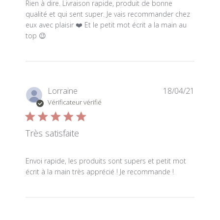
read more about review content Rien à dire. Livraison ra
Rien à dire. Livraison rapide, produit de bonne
qualité et qui sent super. Je vais recommander chez
eux avec plaisir ❤️ Et le petit mot écrit a la main au
top 😉
Lorraine
18/04/21
Vérificateur vérifié
Très satisfaite
read more about review content Envoi rapide, les produi
Envoi rapide, les produits sont supers et petit mot
écrit à la main très apprécié ! Je recommande !