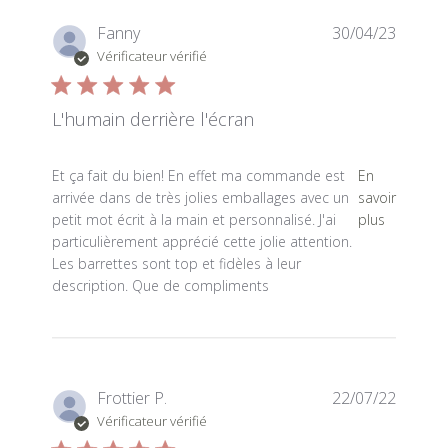
Fanny
30/04/23
Vérificateur vérifié
L'humain derrière l'écran
read more about review content Et ça fait du bien! En ef
Et ça fait du bien! En effet ma commande est
En
arrivée dans de très jolies emballages avec un
savoir
petit mot écrit à la main et personnalisé. J'ai
plus
particulièrement apprécié cette jolie attention.
Les barrettes sont top et fidèles à leur
description. Que de compliments
Frottier P.
22/07/22
Vérificateur vérifié