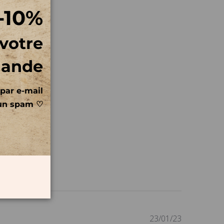
-10%
 votre
mande
par e-mail
un spam ♡
Date
23/01/23