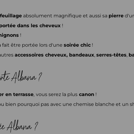
 feuillage
absolument magnifique et aussi sa
pierre
d'u
 portée dans les cheveux
!
hignons
!
 fait être portée lors d'une
soirée chic
!
autres
accessoires cheveux,
bandeaux
,
serres-têtes
,
ba
 verte Albana ?
r en terrasse
,
vous serez la plus
canon
!
ou bien pourquoi pas avec une chemise blanche et un sh
dorée Albana ?