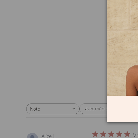
avec médias
Note
Toutes les évaluations
Vr
Alice L.