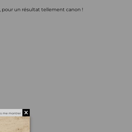
, pour un résultat tellement canon !
!
us me montrer