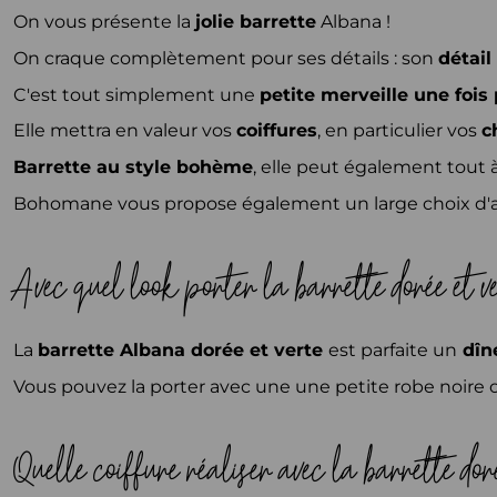
On vous présente la
jolie barrette
Albana !
On craque complètement pour ses détails : son
détail
C'est tout simplement une
petite merveille une fois
Elle mettra en valeur vos
coiffures
, en particulier vos
c
Barrette au style bohème
, elle peut également tout à
Bohomane vous propose également un large choix d'
Avec quel look porter la barrette dorée et
La
barrette Albana dorée et verte
est parfaite un
dîne
Vous pouvez la porter avec une une petite robe noire 
Quelle coiffure réaliser avec la barrette 