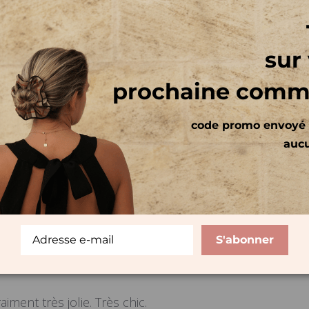
sur
Avis des clients
prochaine com
code promo envoyé 
5
auc
Écrire un avis
Basé sur 2 avis
S'abonner
aiment très jolie. Très chic.