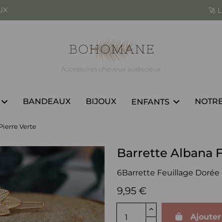
UX
ès 25,00€ d'achats à domicile
❤️
Accessoires cheveux audacieux
BANDEAUX
BIJOUX
NOTRE
ENFANTS
Pierre Verte
Barrette Albana F
6Barrette Feuillage Dorée 
9,95 €
Ajouter